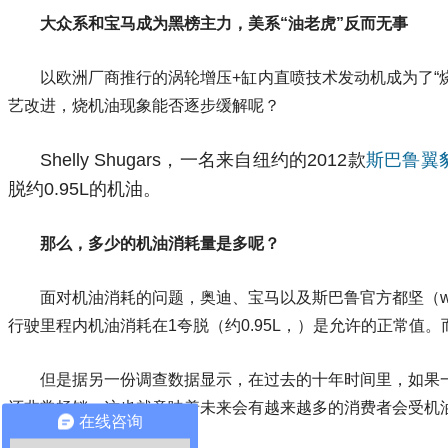
大众系和宝马成为黑榜主力，美系“油老虎”反而无事
以欧洲厂商推行的涡轮增压+缸内直喷技术发动机成为了“
艺改进，烧机油现象能否逐步缓解呢？
Shelly Shugars，一名来自纽约的2012款
斯巴鲁翼
脱约0.95L的机油。
那么，多少的机油消耗量是多呢？
面对机油消耗的问题，奥迪、宝马以及斯巴鲁官方都坚（wu）
行驶里程内机油消耗在1夸脱（约0.95L，）是允许的正常值。而
但是据另一份调查数据显示，在过去的十年时间里，如果
还非常畅销，这也就意味着未来会有越来越多的消费者会受机
在线咨询