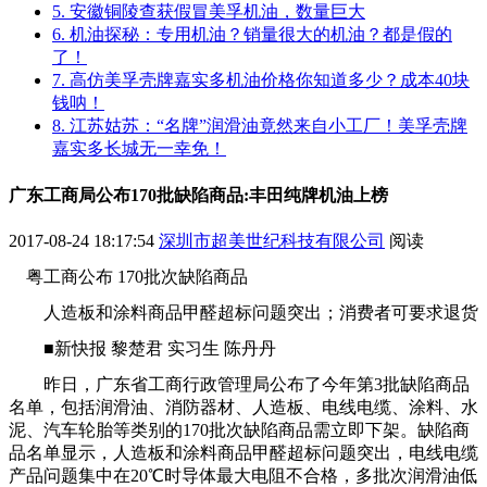
5. 安徽铜陵查获假冒美孚机油，数量巨大
6. 机油探秘：专用机油？销量很大的机油？都是假的
了！
7. 高仿美孚壳牌嘉实多机油价格你知道多少？成本40块
钱呐！
8. 江苏姑苏：“名牌”润滑油竟然来自小工厂！美孚壳牌
嘉实多长城无一幸免！
广东工商局公布170批缺陷商品:丰田纯牌机油上榜
2017-08-24 18:17:54
深圳市超美世纪科技有限公司
阅读
粤工商公布 170批次缺陷商品
人造板和涂料商品甲醛超标问题突出；消费者可要求退货
■新快报 黎楚君 实习生 陈丹丹
昨日，广东省工商行政管理局公布了今年第3批缺陷商品
名单，包括润滑油、消防器材、人造板、电线电缆、涂料、水
泥、汽车轮胎等类别的170批次缺陷商品需立即下架。缺陷商
品名单显示，人造板和涂料商品甲醛超标问题突出，电线电缆
产品问题集中在20℃时导体最大电阻不合格，多批次润滑油低