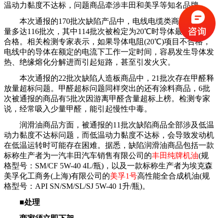
温动力黏度不达标，问题商品牵涉丰田和美孚等知名品牌。
本次通报的170批次缺陷产品中，电线电缆类商品上榜数
量多达116批次，其中114批次被检定为20℃时导体最大电阻不
合格。相关检测专家表示，如果导体电阻(20℃)项目不合格，
电线中的导体在额定的电流下工作一定时间，容易发生导体发
热、绝缘熔化分解进而引起短路，甚至引发火灾。
本次通报的22批次缺陷人造板商品中，21批次存在甲醛释
放量超标问题。甲醛超标问题同样突出的还有涂料商品，6批
次被通报的商品有5批次因游离甲醛含量超标上榜。检测专家
说，经常吸入少量甲醛，能引起慢性中毒。
润滑油商品方面，被通报的11批次缺陷商品全部涉及低温
动力黏度不达标问题，而低温动力黏度不达标，会导致发动机
在低温运转时可能存在困难。据悉，缺陷润滑油商品包括一款
标称生产者为一汽丰田汽车销售有限公司的
丰田纯牌机油
(规
格型号：SM/CF 5W-40 4L/瓶)，以及一款标称生产者为埃克森
美孚化工商务(上海)有限公司的
美孚1号
高性能全合成机油(规
格型号：API SN/SM/SL/SJ 5W-40 1升/瓶)。
■处理