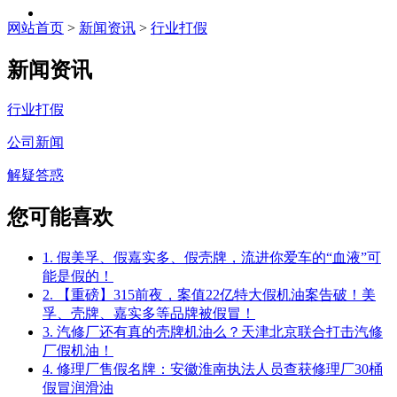
网站首页
>
新闻资讯
>
行业打假
新闻资讯
行业打假
公司新闻
解疑答惑
您可能喜欢
1. 假美孚、假嘉实多、假壳牌，流进你爱车的“血液”可
能是假的！
2. 【重磅】315前夜，案值22亿特大假机油案告破！美
孚、壳牌、嘉实多等品牌被假冒！
3. 汽修厂还有真的壳牌机油么？天津北京联合打击汽修
厂假机油！
4. 修理厂售假名牌：安徽淮南执法人员查获修理厂30桶
假冒润滑油