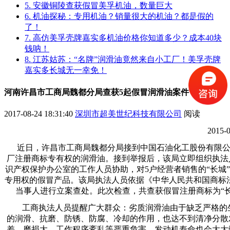
5. 安徽铜陵查获假冒美孚机油，数量巨大
6. 机油探秘：专用机油？销量很大的机油？都是假的
了！
7. 高仿美孚壳牌嘉实多机油价格你知道多少？成本40块
钱呐！
8. 江苏姑苏：“名牌”润滑油竟然来自小工厂！美孚壳牌
嘉实多长城无一幸免！
河南许昌市工商局魏都分局查获5起假冒润滑油案件
2017-08-24 18:31:40
深圳市超美世纪科技有限公司
阅读
201
近日，许昌市工商局魏都分局接到中国石油化工股份有限公
厂注册商标专有权的润滑油。接到举报后，该局立即组织执法
识产权保护办公室的工作人员协助，对5户经营者销售的“长城
专用权的假冒产品。该局执法人员依据《中华人民共和国商标
当事人进行立案查处。此次检查，共查获假冒注册商标为“长城
工商执法人员提醒广大群众：劣质润滑油由于缺乏严格的生
的润滑、抗磨、防锈、防腐、冷却的作用，也达不到清净分散
差、磨损大、工作程序紊乱等严重危害，发动机寿命也会大大