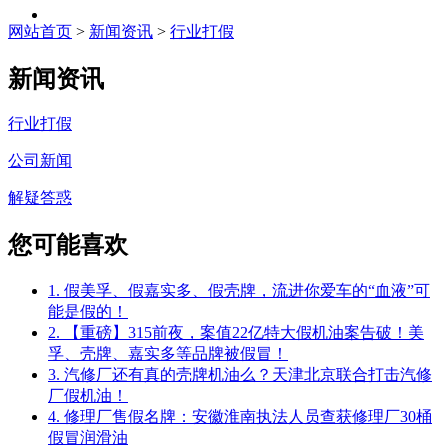
网站首页
>
新闻资讯
>
行业打假
新闻资讯
行业打假
公司新闻
解疑答惑
您可能喜欢
1. 假美孚、假嘉实多、假壳牌，流进你爱车的“血液”可
能是假的！
2. 【重磅】315前夜，案值22亿特大假机油案告破！美
孚、壳牌、嘉实多等品牌被假冒！
3. 汽修厂还有真的壳牌机油么？天津北京联合打击汽修
厂假机油！
4. 修理厂售假名牌：安徽淮南执法人员查获修理厂30桶
假冒润滑油