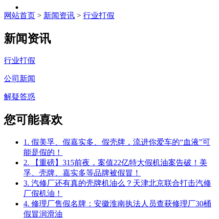
网站首页
>
新闻资讯
>
行业打假
新闻资讯
行业打假
公司新闻
解疑答惑
您可能喜欢
1. 假美孚、假嘉实多、假壳牌，流进你爱车的“血液”可
能是假的！
2. 【重磅】315前夜，案值22亿特大假机油案告破！美
孚、壳牌、嘉实多等品牌被假冒！
3. 汽修厂还有真的壳牌机油么？天津北京联合打击汽修
厂假机油！
4. 修理厂售假名牌：安徽淮南执法人员查获修理厂30桶
假冒润滑油