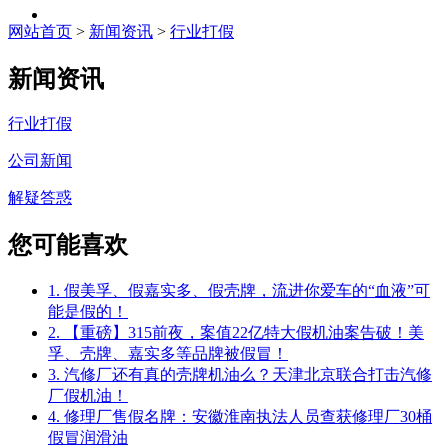
网站首页
>
新闻资讯
>
行业打假
新闻资讯
行业打假
公司新闻
解疑答惑
您可能喜欢
1. 假美孚、假嘉实多、假壳牌，流进你爱车的“血液”可
能是假的！
2. 【重磅】315前夜，案值22亿特大假机油案告破！美
孚、壳牌、嘉实多等品牌被假冒！
3. 汽修厂还有真的壳牌机油么？天津北京联合打击汽修
厂假机油！
4. 修理厂售假名牌：安徽淮南执法人员查获修理厂30桶
假冒润滑油