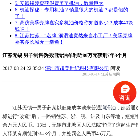
5. 安徽铜陵查获假冒美孚机油，数量巨大
6. 机油探秘：专用机油？销量很大的机油？都是假的
了！
7. 高仿美孚壳牌嘉实多机油价格你知道多少？成本40块
钱呐！
8. 江苏姑苏：“名牌”润滑油竟然来自小工厂！美孚壳牌
嘉实多长城无一幸免！
江苏无锡 男子制售伪劣润滑油牟利近80万元获刑7年3个月
2017-08-24 22:35:24
深圳市超美世纪科技有限公司
阅读
2013-03-14 江苏新闻网
江苏无锡一男子薛某以低廉成本购来普通
润滑油
，然后通
标进行“改造”后，一路销往苏、浙、皖、沪及山东等地，短短半
余万元人民币。13日，无锡市北塘区人民法院审理了这起生产
人薛某有期徒刑7年3个月，并处罚金人民币45万元。