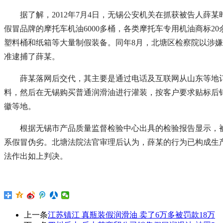
据了解，2012年7月4日，无锡公安机关在抓获被告人薛某
假冒品牌的摩托车机油6000多桶，各类摩托车专用机油商标2
塑料桶和纸箱等大量制假装备。同年8月，北塘区检察院以涉
准逮捕了薛某。
薛某落网后交代，其主要是通过电话及互联网从山东等地订
料，然后在无锡购买普通润滑油进行灌装，按客户要求贴标后
徽等地。
根据无锡市产品质量监督检验中心出具的检验报告显示，被
系假冒伪劣。北塘法院法官审理后认为，薛某的行为已构成生
法作出如上判决。
上一条
江苏镇江 真瓶装假润滑油 卖了6万多被罚款18万