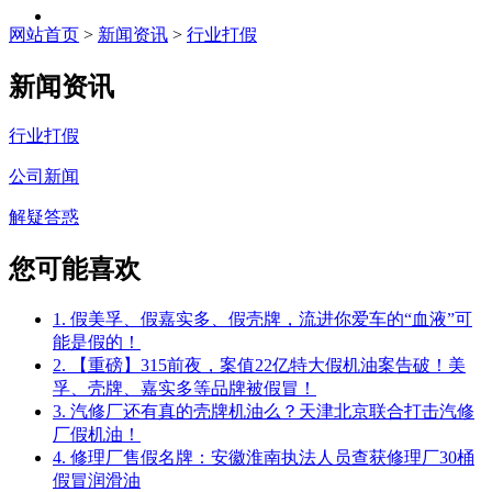
网站首页
>
新闻资讯
>
行业打假
新闻资讯
行业打假
公司新闻
解疑答惑
您可能喜欢
1. 假美孚、假嘉实多、假壳牌，流进你爱车的“血液”可
能是假的！
2. 【重磅】315前夜，案值22亿特大假机油案告破！美
孚、壳牌、嘉实多等品牌被假冒！
3. 汽修厂还有真的壳牌机油么？天津北京联合打击汽修
厂假机油！
4. 修理厂售假名牌：安徽淮南执法人员查获修理厂30桶
假冒润滑油