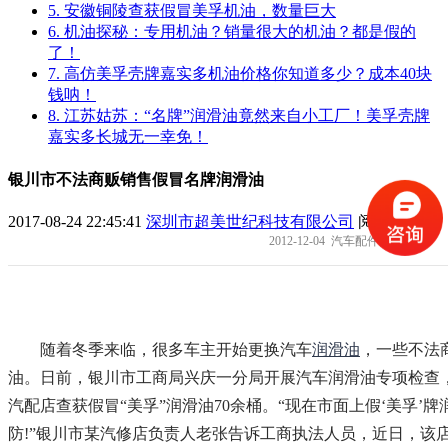
5. 安徽铜陵查获假冒美孚机油，数量巨大
6. 机油探秘：专用机油？销量很大的机油？都是假的
了！
7. 高仿美孚壳牌嘉实多机油价格你知道多少？成本40块
钱呐！
8. 江苏姑苏：“名牌”润滑油竟然来自小工厂！美孚壳牌
嘉实多长城无一幸免！
银川市不法商贩销售假冒名牌润滑油
2017-08-24 22:45:41
深圳市超美世纪科技有限公司
阅读
2012-12-04 汽车配件网
随着冬季来临，很多车主开始更换汽车
润滑油
，一些不法
油。日前，银川市工商局兴庆一分局开展汽车润滑油专项检查
汽配店查获假冒“美孚”润滑油70余桶。“现在市面上假‘美孚’
防!”银川市某汽修店负责人老张告诉工商执法人员，近日，该