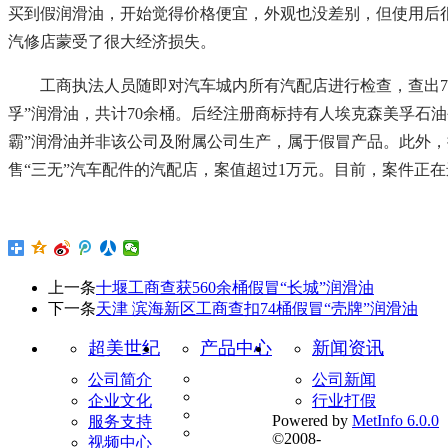
买到假润滑油，开始觉得价格便宜，外观也没差别，但使用后很
汽修店蒙受了很大经济损失。
工商执法人员随即对汽车城内所有汽配店进行检查，查出7
孚”润滑油，共计70余桶。后经注册商标持有人埃克森美孚石油
霸”润滑油并非该公司及附属公司生产，属于假冒产品。此外，
售“三无”汽车配件的汽配店，案值超过1万元。目前，案件正
上一条
十堰工商查获560余桶假冒“长城”润滑油
下一条
天津 滨海新区工商查扣74桶假冒“壳牌”润滑油
超美世纪
产品中心
新闻资讯
公司简介
公司新闻
企业文化
行业打假
Powered by
MetInfo 6.0.0
服务支持
©2008-
视频中心