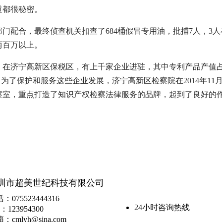
道都很秘密。
配合，最终侦查机关扣查了684桶假冒专用油，批捕7人，3人
两百万以上。
济宁高新区保税区，有上千家企业进驻，其中专利产品产值
，为了保护和服务这些企业发展，济宁高新区检察院在2014年11
察室，重点打造了知识产权检察法律服务的品牌，起到了良好的
圳市超美世纪科技有限公司
：075523444316
24小时咨询热线
：123954300
：cmlyh@sina.com