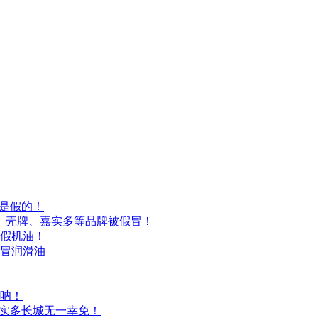
能是假的！
美孚、壳牌、嘉实多等品牌被假冒！
厂假机油！
假冒润滑油
钱呐！
嘉实多长城无一幸免！