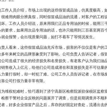
作人员介绍，市场上出现的这些假冒成品油，仿真度极高，
，很难用肉眼分辨真假，同时假冒成品油的流通，对客户的工程
损坏。工作人员介绍说，原来用我们正品专用油的时候，能用三
备的要求，如果用次品专用油的话，也许只能用到三百甚至两百
备就会报警，会出现质量问题，如打不着车了等情况发生。
人看来，这些假冒成品油充斥市场，损害的不仅仅是客户的
业多年来树立的品牌形象受到了影响。公司负责人告诉记者，假
们公司造成了很大的经济损失和名誉损失，有老客户认为我们油
接销售收入上亿元，给他们公司造成潜在和直接损失是不可估量
己力量打假时，却一时犯了难。公司工作人员告诉记者，在市场
依靠公司打假力量非常有限。
维权犯难时，恰巧遇到了济宁高新区检察院派驻保税区监察
，检察干警对企业反映的问题展开了调查，但是前期调查并不顺
记者，好多企业假冒产品之后，库存的好固定好查处，流通出去