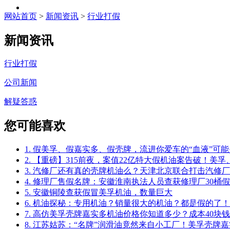
网站首页
>
新闻资讯
>
行业打假
新闻资讯
行业打假
公司新闻
解疑答惑
您可能喜欢
1. 假美孚、假嘉实多、假壳牌，流进你爱车的“血液”可
2. 【重磅】315前夜，案值22亿特大假机油案告破！
3. 汽修厂还有真的壳牌机油么？天津北京联合打击汽修
4. 修理厂售假名牌：安徽淮南执法人员查获修理厂30桶
5. 安徽铜陵查获假冒美孚机油，数量巨大
6. 机油探秘：专用机油？销量很大的机油？都是假的了！
7. 高仿美孚壳牌嘉实多机油价格你知道多少？成本40块
8. 江苏姑苏：“名牌”润滑油竟然来自小工厂！美孚壳牌