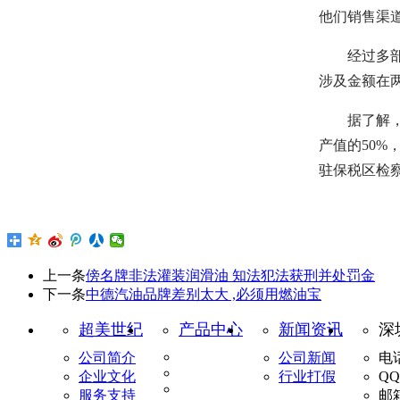
他们销售渠
经过多部门
涉及金额在
据了解，在
产值的50%
驻保税区检
上一条
傍名牌非法灌装润滑油 知法犯法获刑并处罚金
下一条
中德汽油品牌差别太大 ,必须用燃油宝
超美世纪
产品中心
新闻资讯
深
公司简介
公司新闻
电话
企业文化
行业打假
QQ
服务支持
邮箱