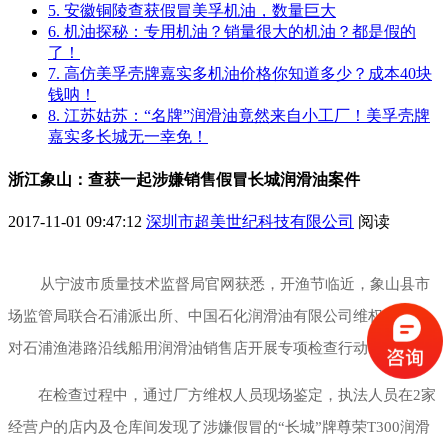
5. 安徽铜陵查获假冒美孚机油，数量巨大
6. 机油探秘：专用机油？销量很大的机油？都是假的
了！
7. 高仿美孚壳牌嘉实多机油价格你知道多少？成本40块
钱呐！
8. 江苏姑苏：“名牌”润滑油竟然来自小工厂！美孚壳牌
嘉实多长城无一幸免！
浙江象山：查获一起涉嫌销售假冒长城润滑油案件
2017-11-01 09:47:12
深圳市超美世纪科技有限公司
阅读
从宁波市质量技术监督局官网获悉，开渔节临近，象山县市
场监管局联合石浦派出所、中国石化润滑油有限公司维权人员，
对石浦渔港路沿线船用润滑油销售店开展专项检查行动。
在检查过程中，通过厂方维权人员现场鉴定，执法人员在2家
经营户的店内及仓库间发现了涉嫌假冒的“长城”牌尊荣T300润滑