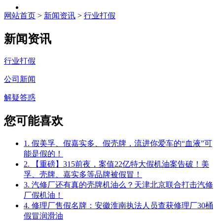
网站首页
>
新闻资讯
>
行业打假
新闻资讯
行业打假
公司新闻
解疑答惑
您可能喜欢
1. 假美孚、假嘉实多、假壳牌，流进你爱车的“血液”可
能是假的！
2. 【重磅】315前夜，案值22亿特大假机油案告破！美
孚、壳牌、嘉实多等品牌被假冒！
3. 汽修厂还有真的壳牌机油么？天津北京联合打击汽修
厂假机油！
4. 修理厂售假名牌：安徽淮南执法人员查获修理厂30桶
假冒润滑油