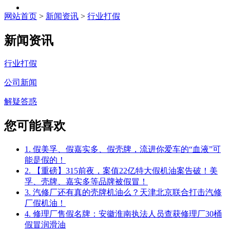
网站首页
>
新闻资讯
>
行业打假
新闻资讯
行业打假
公司新闻
解疑答惑
您可能喜欢
1. 假美孚、假嘉实多、假壳牌，流进你爱车的“血液”可
能是假的！
2. 【重磅】315前夜，案值22亿特大假机油案告破！美
孚、壳牌、嘉实多等品牌被假冒！
3. 汽修厂还有真的壳牌机油么？天津北京联合打击汽修
厂假机油！
4. 修理厂售假名牌：安徽淮南执法人员查获修理厂30桶
假冒润滑油