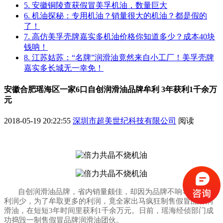
5. 安徽铜陵查获假冒美孚机油，数量巨大
6. 机油探秘：专用机油？销量很大的机油？都是假的
了！
7. 高仿美孚壳牌嘉实多机油价格你知道多少？成本40块
钱呐！
8. 江苏姑苏：“名牌”润滑油竟然来自小工厂！美孚壳牌
嘉实多长城无一幸免！
安徽合肥瑶海区一家6口自创润滑油品牌牟利 3年获利1千余万
元
2018-05-19 20:22:55
深圳市超美世纪科技有限公司
阅读
自创润滑油品牌，省内销量颇佳，却因为品牌不响导致价低
利润少，为了牟取更多的利润，竟全家出马疯狂制售假冒品牌润
滑油，在短短3年时间里获利1千余万元。日前，瑶海经侦部门成
功捣毁一制售假冒品牌润滑油团伙。