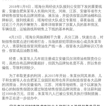
2018年1月9日，瑶海分局经侦大队接到公安部下发的重要线
索，安徽合肥朱某等人长期向河北、河南、江苏、安徽等省市大
肆销售假冒知名品牌润滑油、液压油，并提供假冒品牌油桶和品
牌标识。接到线索后，瑶海经侦大队成立专案组，昼夜奋战，通
过近三个月的不懈努力，最终详细掌握了涉案人员的基本情况、
车辆信息，运输路线和销售上下线的基本构架。
4月23日，瑶海分局抽调精干力量，兵分三路，快速出击，对
制假售假窝点进行精准打击，当场抓获犯罪团伙核心成员朱某等
六人，查获制造假冒润滑油生产线一条，假冒各大品牌标识3万余
份，假冒成品油数百桶。
经查，朱某等人几年前注册成立安徽贝尔润滑油有限责任公
司，虽然自有品牌销量颇好，但因为品牌知名度不高，所以售价
偏低，导致利润较少。
为了牟取更多的利润，从2015年开始，朱某伙同其弟弟、儿
子和女婿等人在合肥某工业园区租用仓库开始制造假冒各大品牌
的润滑油，并向安徽省内、江苏、河南等地销售。这个以家族为
核心的制假售假团伙通过制造销售假冒品牌润滑油，非法获利超
过1000余万元。目前，朱某等六人已被公安机关执行强制措施，
案件正在进一步侦办中。